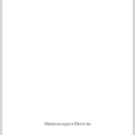
Миноксидил-Интели