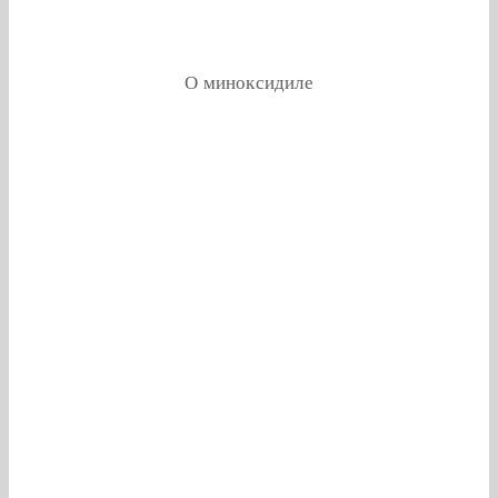
О миноксидиле