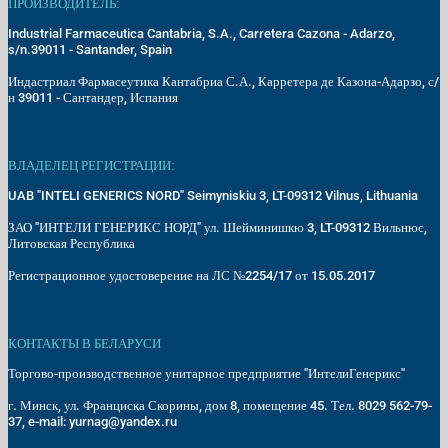
ПРОИЗВОДИТЕЛЬ:
Industrial Farmaceutica Cantabria, S.A., Carretera Cazona - Adarzo,
s/n.39011 - Santander, Spain
Индастриал Фармасеутика Кантабриа С.А., Карретера де Казона-Адарзо, с/
н 39011 - Сантандер, Испания
ВЛАДЕЛЕЦ РЕГИСТРАЦИИ:
UAB "INTELI GENERICS NORD" Seimyniskiu 3, LT-09312 Vilnus, Lithuania
ЗАО "ИНТЕЛИ ГЕНЕРИКС НОРД" ул. Шейминишкю 3, LT-09312 Вильнюс,
Литовская Республика
Регистрационное удостоверение на ЛС №2254/17 от 15.05.2017
КОНТАКТЫ В БЕЛАРУСИ
Торгово-производственное унитарное предприятие "ИнтелиГенерикс"
г. Минск, ул. Франциска Скорины, дом 8, помещение 45. Тел. 8029 562-79-
37, e-mail: yurnag@yandex.ru