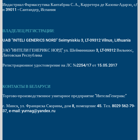
Индастриал Фармасеутика Кантабриа С.А., Карретера де Казона-Адарзо, с/
н 39011 - Сантандер, Испания
ВЛАДЕЛЕЦ РЕГИСТРАЦИИ:
UAB "INTELI GENERICS NORD" Seimyniskiu 3, LT-09312 Vilnus, Lithuania
ЗАО "ИНТЕЛИ ГЕНЕРИКС НОРД" ул. Шейминишкю 3, LT-09312 Вильнюс,
Литовская Республика
Регистрационное удостоверение на ЛС №2254/17 от 15.05.2017
КОНТАКТЫ В БЕЛАРУСИ
Торгово-производственное унитарное предприятие "ИнтелиГенерикс"
г. Минск, ул. Франциска Скорины, дом 8, помещение 45. Тел. 8029 562-79-
37, e-mail: yurnag@yandex.ru