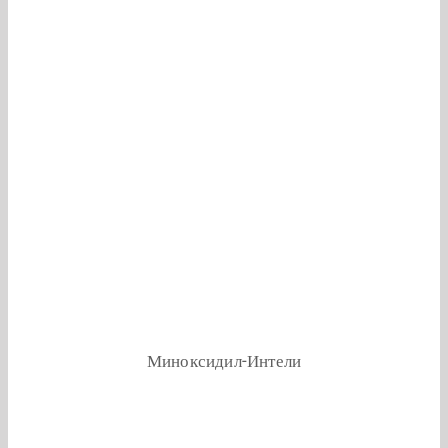
Миноксидил-Интели