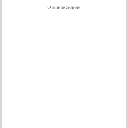
О миноксидиле