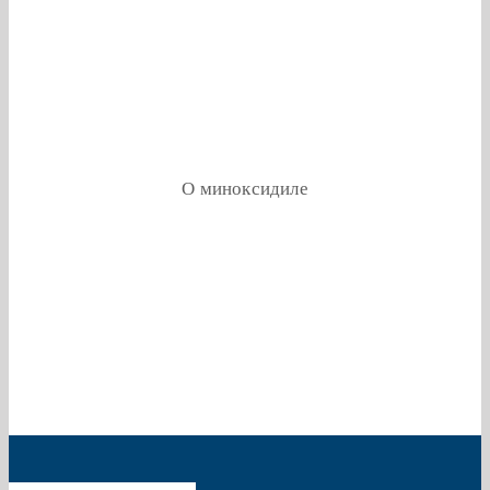
О миноксидиле