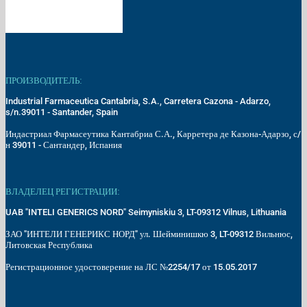
ПРОИЗВОДИТЕЛЬ:
Industrial Farmaceutica Cantabria, S.A., Carretera Cazona - Adarzo,
s/n.39011 - Santander, Spain
Индастриал Фармасеутика Кантабриа С.А., Карретера де Казона-Адарзо, с/
н 39011 - Сантандер, Испания
ВЛАДЕЛЕЦ РЕГИСТРАЦИИ:
UAB "INTELI GENERICS NORD" Seimyniskiu 3, LT-09312 Vilnus, Lithuania
ЗАО "ИНТЕЛИ ГЕНЕРИКС НОРД" ул. Шейминишкю 3, LT-09312 Вильнюс,
Литовская Республика
Регистрационное удостоверение на ЛС №2254/17 от 15.05.2017